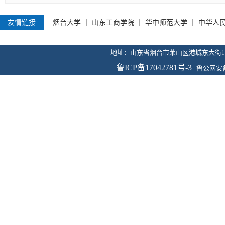
上一篇：
现代教育技术中心顺
下一篇：
电教中心扫雪活动
友情链接
烟台大学
山东工商学院
华中师范大学
中华人
地址：山东省烟台市莱山区港城东大街100号 传
鲁ICP备17042781号-3
鲁公网安备 