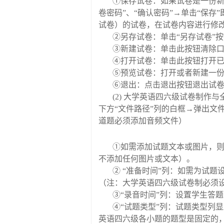
①
保存试卷：如果试卷是一份
卷密码
”
、
“
确认密码
”→
单击
“
保存
”
试卷）的试卷，在试卷内容进行修
②
另存试卷：单击
“
另存试卷
”
按
③
新建试卷：单击此按钮清除
④
打开试卷：单击此按钮打开
⑤
预览试卷：打开或者新建一
⑥
退出：点击退出按钮退出试
(2)
大学英语四六级试卷制作与
下方
“
文件路径
”
列的白框
→
弹出文
道题必须添加音频文件）
①
如需添加试题文本或图片，
不添加任何图片或文本）。
②
“
准备时间
”
列：如需为试题
（注：大学英语四六级试卷制必须
③
“
录音时间
”
列：设置学生答题
④
“
试题类型
”
列：试题类型列显
英语四六级各小题的题型是固定的