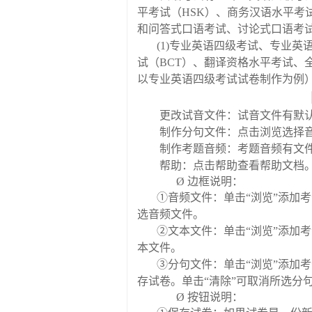
平考试（
HSK
）、商务汉语水平考
和问答式口语考试、讨论式口语考
(1)
专业英语四级考试、专业英
试（
BCT
）、翻译资格水平考试、
以专业英语四级考试试卷制作为例
更改试音文件：试音文件有默
制作分句文件：点击浏览选择
制作考题音频：考题音频有文
帮助：点击帮助查看帮助文档
Ø
边框说明：
①
音频文件：单击
“
浏览
”
添加考
选音频文件。
②
文本文件：单击
“
浏览
”
添加考
本文件。
③
分句文件：单击
“
浏览
”
添加考
存试卷。单击
“
清除
”
可取消所选分
Ø
按钮说明：