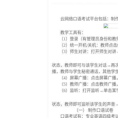
云网络口语考试平台包括：制
教学工具有：
（
1
）登录（有管理员身份和教
（
2
）统一开机
/
关机：教师点击
（
3
）师生对讲：打开师生对讲
状态，教师即可与该学生对话
→
再
播，教师与学生秘密通话，其他学
（
4
）屏幕广播：点击屏幕广播
（
5
）教师广播：点击教师广播
（
6
）监听：打开监听
→
单击某
状态，教师即可监听该学生的声音
（一）
制作口语试卷
口语考试有：专业英语四级考