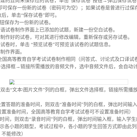
新建的且尚未保存过的试卷，单击
“
保存试卷
”
按钮
→
弹出保存试卷
即可保存一份新的试卷（密码可为空）；如果试卷是曾进行过保
改后，单击
“
保存试卷
”
即可。
钮保存为一份新的试卷。
口语试卷制作界面上已添加的试题，新建一份空白试卷。
已制作好的试卷，可对其进行修改编辑，重新保存或另存试卷。
份试卷时，单击
“
预览试卷
”
可预览该试卷的试题信息。
卷制作界面。
全国高等教育自学考试试卷制作相同（问答式、讨论式及口译试
件选择框
→
链接所需播放的音频文件，选中音频文件后，会自动
则双击
“
文本
\
图片文件
”
列的白框，弹出文件选择框，链接所需播
设置答题的准备时间，则双击
“
准备时间
”
列的白框，弹出时间输
设置准备时间，全国高等教育自学考试试卷可不设置准备时间）
时间，则双击
“
录音时间
”
列的白框，弹出时间输入框，输入学生
示各小题的题型，考试过程中，各小题的学生回答方式即由此列
，不能修改）