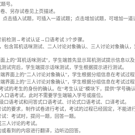
试题号。
试卷、另存试卷见上页描述。
：点击插入试题，可插入一道试题；点击增加试题，可增加一道
考前检测
→
考试认证
→
口语考试
3
个步骤。
，包含耳机话咪测试、二人讨论对象确认、三人讨论对象确认，
界面上的
“
耳机话咪测试
”
，学生端首先显示耳机测试提示信息以及
机测试完后，学生端提示话咪测试，学生根据提示进行测试。
师端界面上的
“
二人讨论对象确认
”
，学生根据分组信息在考试过程
师端界面上的
“
三人讨论对象确认
”
，学生根据分组信息在考试过程
考试的考生的身份的确认。在
“
考生认证
”
模块下，提供
“
学号确
入口语考试，此时不需要学生端输入学号或座位。
级口语考试和问答式口语考试、讨论式口语考试、口译考试。
考试的要求，制作试卷进行考试，考试的过程已经固定，不能进
考试：考试时，提问一题，回答一题。
或三人讨论的考试。
的或看到的内容进行翻译，边听边回答。