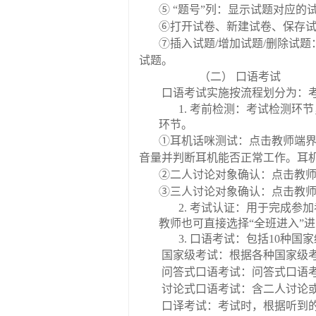
⑤
“
题号
”
列：显示试题对应的
⑥
打开试卷、新建试卷、保存
⑦
插入试题
/
增加试题
/
删除试题
试题。
（二）
口语考试
口语考试实施按流程划分为：
1.
考前检测：考试检测环节
环节。
①
耳机话咪测试：点击教师端
音量并判断耳机能否正常工作。耳
②
二人讨论对象确认：点击教
③
三人讨论对象确认：点击教
2.
考试认证：用于完成参加
教师也可直接选择
“
全班进入
”
进
3.
口语考试：包括
10
种国家
国家级考试：根据各种国家级
问答式口语考试：问答式口语
讨论式口语考试：含二人讨论
口译考试：考试时，根据听到