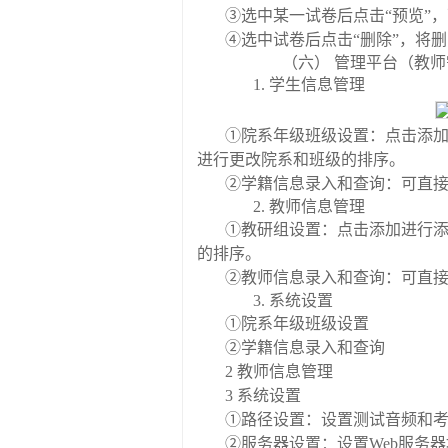
③
选中某一试卷后点击
“
预览
”
，
④
选中试卷后点击
“
删除
”
，将删
（六）
管理平台（教师
1.
学生信息管理
①
院系年级班级设置
：点击添
进行更改院系和班级的排序。
②
学籍信息录入和查询
：可直
2.
教师
信息
管理
①
教研组设置：点击添加进行
的排序。
②
教师信息录入和查询：可直
3.
系统设置
①
院系年级班级设置
②
学籍信息录入和查询
2
教师信息管理
3
系统设置
①
路径设置：设置测试音频和
②
服务器设置：设置
Web
服务器