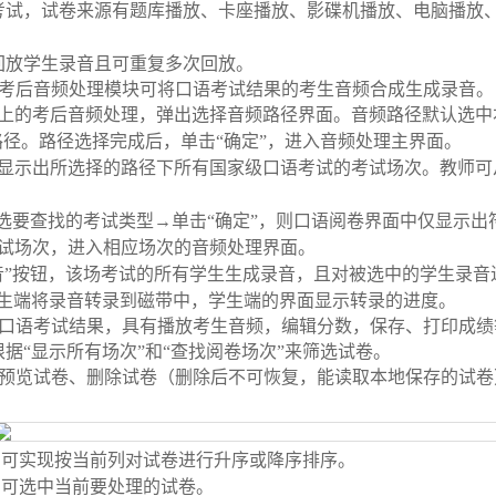
考试，试卷来源有题库播放、卡座播放、影碟机播放、电脑播放
回放学生录音且可重复多次回放。
考后音频处理模块可将口语考试结果的考生音频合成生成录音。
上的考后音频处理，弹出选择音频路径界面。音频路径默认选中
路径。路径选择完成后，单击
“
确定
”
，进入音频处理主界面。
显示出所选择的路径下所有国家级口语考试的考试场次。教师可
选要查找的考试类型
→
单击
“
确定
”
，则口语阅卷界面中仅显示出
试场次，进入相应场次的音频处理界面。
音
”
按钮，该场考试的所有学生生成录音，且对被选中的学生录音
生端将录音转录到磁带中，学生端的界面显示转录的进度。
口语考试结果，具有播放考生音频，编辑分数，保存、打印成绩
根据
“
显示所有场次
”
和
“
查找阅卷场次
”
来筛选试卷。
预览试卷、删除试卷（删除后不可恢复，能读取本地保存的试卷
：
即可实现按当前列对试卷进行升序或降序排序。
即可选中当前要处理的试卷。