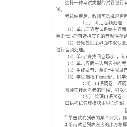
选择一种考试类型的试卷进行
试。
考试结束后，教师可选择是否
（三）
考后音频处理：
（
1
）单击口语考试系统主界面
单击
“
浏览
”
可选择其它的音频保存
（
2
）音频处理主界面中默认会
进行音频处理。
（
3
）单击
“
查找阅卷场次
”
，勾
（
4
）单击界面左边列表中的考
（
5
）生成录音：单击
“
生成录
（
6
）学生端按下
enter
键，则学
（四）
口语阅卷：评阅
教师在评阅考卷的时候，可以
（五）
管理口语试卷：
口语考试管理模块主界面介绍
①
单击试卷列表的某个列头，
②
单击试卷列表左边的小方格